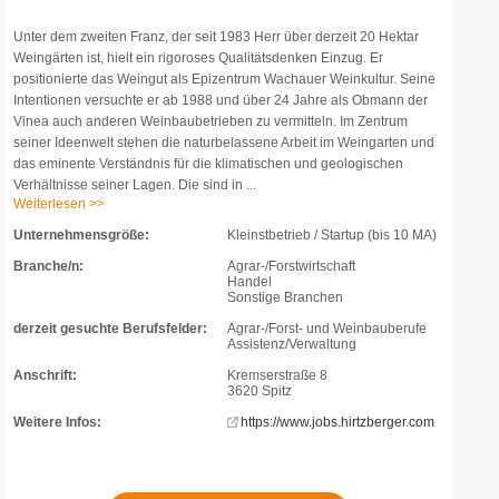
Unter dem zweiten Franz, der seit 1983 Herr über derzeit 20 Hektar
Weingärten ist, hielt ein rigoroses Qualitätsdenken Einzug. Er
positionierte das Weingut als Epizentrum Wachauer Weinkultur. Seine
Intentionen versuchte er ab 1988 und über 24 Jahre als Obmann der
Vinea auch anderen Weinbaubetrieben zu vermitteln. Im Zentrum
seiner Ideenwelt stehen die naturbelassene Arbeit im Weingarten und
das eminente Verständnis für die klimatischen und geologischen
Verhältnisse seiner Lagen. Die sind in ...
Weiterlesen >>
Unternehmensgröße:
Kleinstbetrieb / Startup (bis 10 MA)
Branche/n:
Agrar-/Forstwirtschaft
Handel
Sonstige Branchen
derzeit gesuchte Berufsfelder:
Agrar-/Forst- und Weinbauberufe
Assistenz/Verwaltung
Anschrift:
Kremserstraße 8
3620 Spitz
Weitere Infos:
https://www.jobs.hirtzberger.com