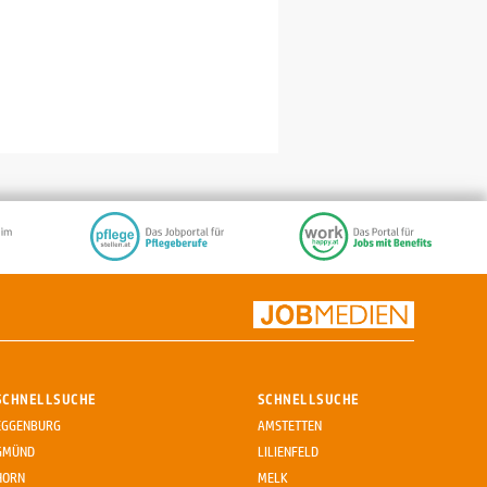
SCHNELLSUCHE
SCHNELLSUCHE
EGGENBURG
AMSTETTEN
GMÜND
LILIENFELD
HORN
MELK