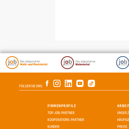
FOLGEN SIE UNS:
FIRMENPROFILE
ARBEI
TOP-JOB-PARTNER
UNSER Z
KOOPERATIONS-PARTNER
HÄUFIG
KUNDEN
PREISE