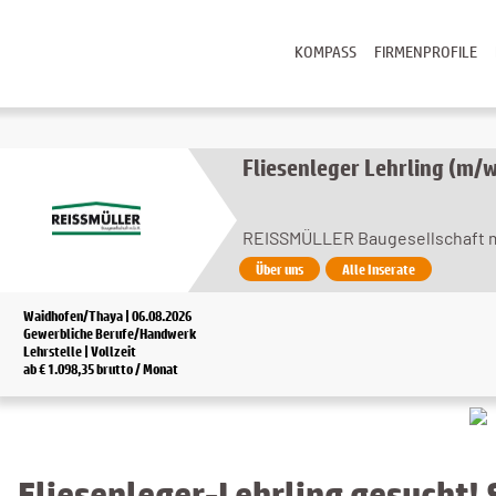
KOMPASS
FIRMENPROFILE
Fliesenleger Lehrling (m/
REISSMÜLLER Baugesellschaft m
Über uns
Alle Inserate
Waidhofen/Thaya | 06.08.2026
Gewerbliche Berufe/Handwerk
Lehrstelle | Vollzeit
ab € 1.098,35 brutto / Monat
Fliesenleger-Lehrling gesucht! 