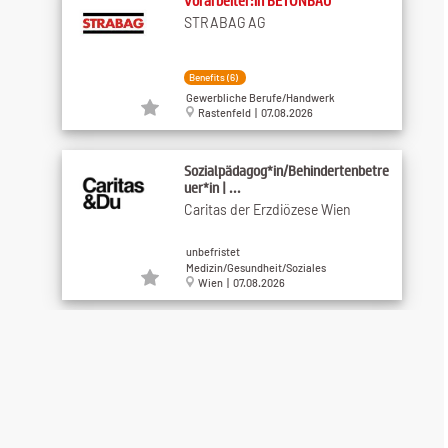
Vorarbeiter:in BETONBAU
STRABAG AG
Benefits (6)
Gewerbliche Berufe/Handwerk
Rastenfeld | 07.08.2026
Sozialpädagog*in/Behindertenbetre
uer*in | ...
Caritas der Erzdiözese Wien
unbefristet
Medizin/Gesundheit/Soziales
Wien | 07.08.2026
Fleischer (m/w/d)
Synergie Personal Austria GmbH
Benefits (3)
Gewerbliche Berufe/Handwerk