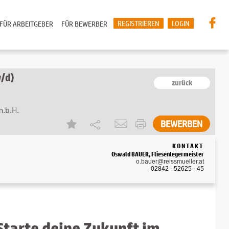
REGISTRIEREN
LOGIN
FÜR ARBEITGEBER
FÜR BEWERBER
w/d)
zurück
.b.H.
BEWERBEN
KONTAKT
Oswald BAUER, Fliesenlegermeister
o.bauer@reissmueller.at
02842 - 52625 - 45
Starte deine Zukunft im