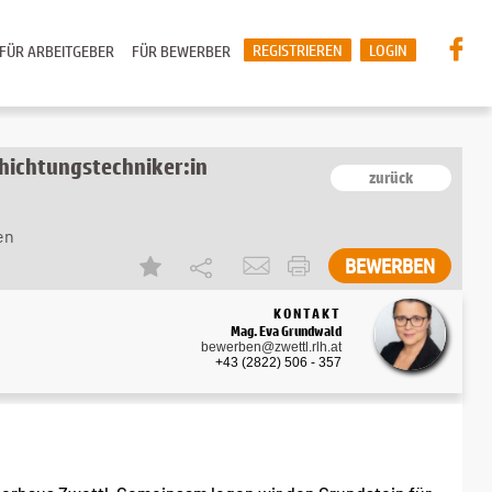
REGISTRIEREN
LOGIN
FÜR ARBEITGEBER
FÜR BEWERBER
chichtungstechniker:in
zurück
en
KONTAKT
Mag. Eva Grundwald
bewerben@zwettl.rlh.at
+43 (2822) 506 - 357