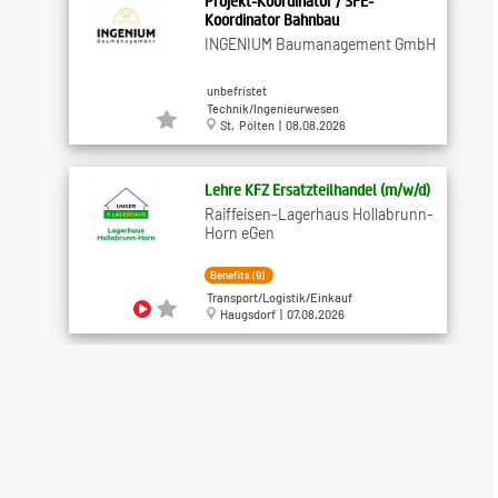
Projekt-Koordinator / SFE-
Koordinator Bahnbau
INGENIUM Baumanagement GmbH
unbefristet
Technik/Ingenieurwesen
St. Pölten | 08.08.2026
Lehre KFZ Ersatzteilhandel (m/w/d)
Raiffeisen-Lagerhaus Hollabrunn-
Horn eGen
Benefits (9)
Transport/Logistik/Einkauf
Haugsdorf | 07.08.2026
Soziale Alltagsbegleitung (w/m/d)
Hilfswerk Niederösterreich
Betriebs GmbH
Benefits (7)
Medizin/Gesundheit/Soziales