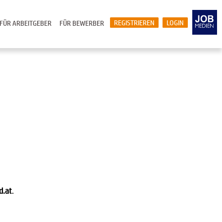
REGISTRIEREN
LOGIN
FÜR ARBEITGEBER
FÜR BEWERBER
d.at
.