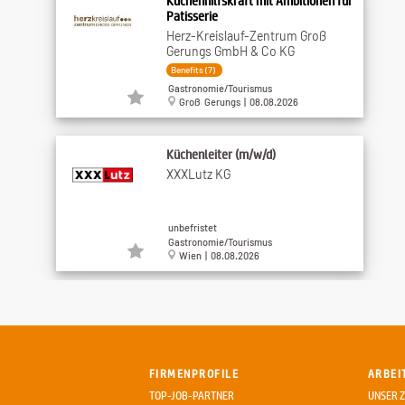
Küchenhilfskraft mit Ambitionen für
Patisserie
Herz-Kreislauf-Zentrum Groß
Gerungs GmbH & Co KG
Benefits (7)
Gastronomie/Tourismus
Groß Gerungs | 08.08.2026
Küchenleiter (m/w/d)
XXXLutz KG
unbefristet
Gastronomie/Tourismus
Wien | 08.08.2026
Koch (m/w/d)
XXXLutz KG
FIRMENPROFILE
ARBEI
unbefristet
TOP-JOB-PARTNER
UNSER Z
Gastronomie/Tourismus