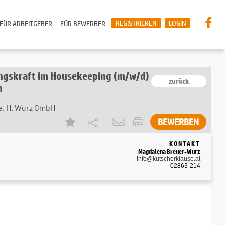
REGISTRIEREN
LOGIN
FÜR ARBEITGEBER
FÜR BEWERBER
ngskraft im Housekeeping (m/w/d)
zurück
n
e, H. Wurz GmbH
BEWERBEN
KONTAKT
Magdalena Breuer-Wurz
info@kutscherklause.at
02863-214