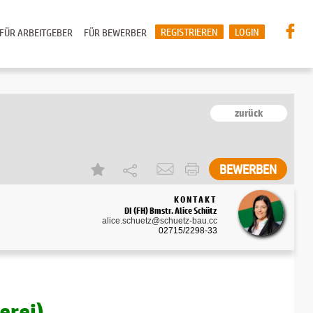
REGISTRIEREN
LOGIN
FÜR ARBEITGEBER
FÜR BEWERBER
zurück
BEWERBEN
KONTAKT
DI (FH) Bmstr. Alice Schütz
alice.schuetz@schuetz-bau.cc
02715/2298-33
erei)