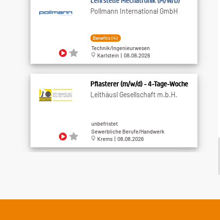
Lehrstelle Mechatronik (M/W/D)
Pollmann International GmbH
Benefits (4)
Technik/Ingenieurwesen
Karlstein | 08.08.2026
Pflasterer (m/w/d) - 4-Tage-Woche
Leithäusl Gesellschaft m.b.H.
unbefristet
Gewerbliche Berufe/Handwerk
Krems | 08.08.2026
Technischer Zeichner (m/w/d) HKLS
Raiffeisen-Lagerhaus Gmünd-
Vitis eGen
Benefits (5)
Technik/Ingenieurwesen