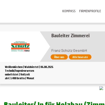
KOMPASS
FIRMENPROFILE
Bauleiter Zimmerei
Franz Schütz GesmbH
Über uns
Alle Inserate
Weißenkirchen | Waldviertel | 06.08.2026
Technik/Ingenieurwesen
unbefristet | Vollzeit
ab € 3.488 brutto / Monat
Bauleiter/ In für Holzbau (Zimm