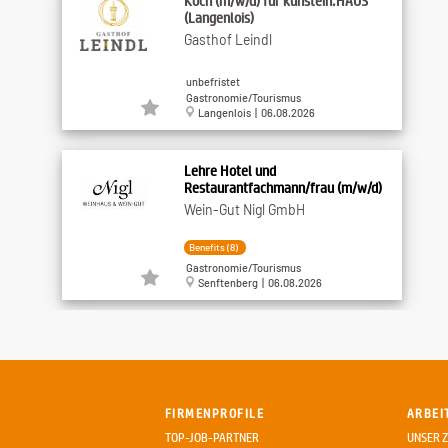
Koch (m/w/d) für kühstein.HAUS
(Langenlois)
Gasthof Leindl
unbefristet
Gastronomie/Tourismus
Langenlois | 06.08.2026
Lehre Hotel und
Restaurantfachmann/frau (m/w/d)
Wein-Gut Nigl GmbH
Benefits (8)
Gastronomie/Tourismus
Senftenberg | 06.08.2026
Holzbautechniker/CAD-
Bautechniker (m/w/d)
Graf-Holztechnik GmbH
FIRMENPROFILE
ARBEI
Benefits (12)
TOP-JOB-PARTNER
UNSER Z
Gewerbliche Berufe/Handwerk