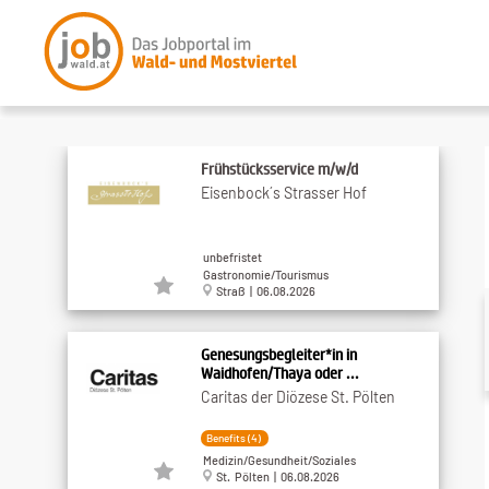
Frühstücksservice m/w/d
Eisenbock´s Strasser Hof
unbefristet
Gastronomie/Tourismus
Straß | 06.08.2026
Genesungsbegleiter*in in
Waidhofen/Thaya oder ...
Caritas der Diözese St. Pölten
Benefits (4)
Medizin/Gesundheit/Soziales
St. Pölten | 06.08.2026