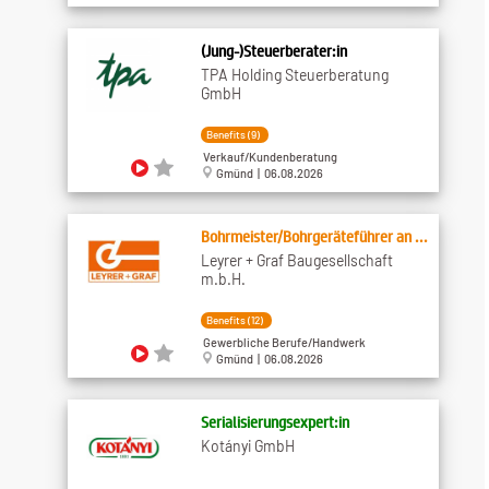
(Jung-)Steuerberater:in
TPA Holding Steuerberatung
GmbH
Benefits (9)
Verkauf/Kundenberatung
Gmünd | 06.08.2026
Bohrmeister/Bohrgeräteführer an ...
Leyrer + Graf Baugesellschaft
m.b.H.
Benefits (12)
Gewerbliche Berufe/Handwerk
Gmünd | 06.08.2026
Serialisierungsexpert:in
Kotányi GmbH