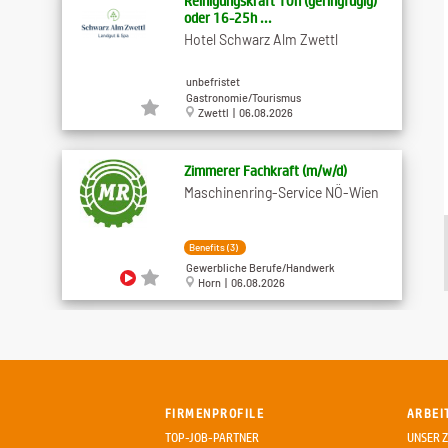
Reinigungskraft 10h (geringfügig)
oder 16-25h ...
Hotel Schwarz Alm Zwettl
unbefristet
Gastronomie/Tourismus
Zwettl | 06.08.2026
Zimmerer Fachkraft (m​/w​/d)
Maschinenring-Service NÖ-Wien
Benefits (3)
Gewerbliche Berufe/Handwerk
Horn | 06.08.2026
Elektriker Facharbeiter (m​/w​/d)
Maschinenring-Service NÖ-Wien
FIRMENPROFILE
ARBEI
Benefits (3)
TOP-JOB-PARTNER
UNSER Z
Gewerbliche Berufe/Handwerk