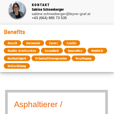
KONTAKT
Sabine Schneeberger
sabine.schneeberger@leyrer-graf.at
+43 (664) 885 73 535
Benefits
Auszeit
Autonomie
Events
Familie
flexible Arbeitszeiten
Gesundheit
Homeoffice
Mobilität
Nachhaltigkeit
Prämien/Firmenpension
Verpflegung
Weiterbildung