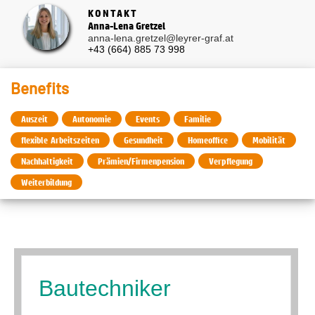
KONTAKT
Anna-Lena Gretzel
anna-lena.gretzel@leyrer-graf.at
+43 (664) 885 73 998
Benefits
Auszeit
Autonomie
Events
Familie
flexible Arbeitszeiten
Gesundheit
Homeoffice
Mobilität
Nachhaltigkeit
Prämien/Firmenpension
Verpflegung
Weiterbildung