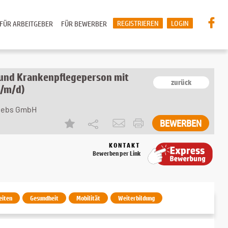
REGISTRIEREN
LOGIN
FÜR ARBEITGEBER
FÜR BEWERBER
 und Krankenpflegeperson mit
zurück
w/m/d)
riebs GmbH
KONTAKT
Bewerben per Link
eiten
Gesundheit
Mobilität
Weiterbildung