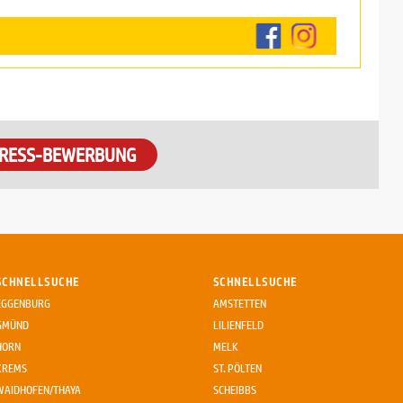
RESS-BEWERBUNG
SCHNELLSUCHE
SCHNELLSUCHE
EGGENBURG
AMSTETTEN
GMÜND
LILIENFELD
HORN
MELK
KREMS
ST. PÖLTEN
WAIDHOFEN/THAYA
SCHEIBBS