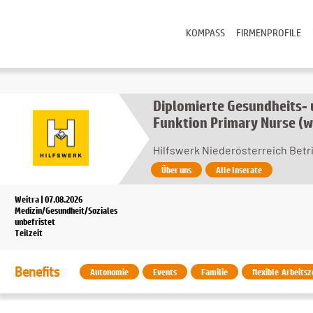
KOMPASS
FIRMENPROFILE
Diplomierte Gesundheits-
Funktion Primary Nurse (
Hilfswerk Niederösterreich Bet
Über uns
Alle Inserate
Weitra | 07.08.2026
Medizin/Gesundheit/Soziales
unbefristet
Teilzeit
Benefits
Autonomie
Events
Familie
flexible Arbeitsz