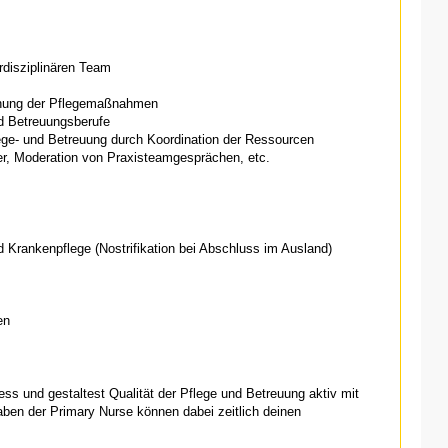
rdisziplinären Team
anung der Pflegemaßnahmen
d Betreuungsberufe
lege- und Betreuung durch Koordination der Ressourcen
er, Moderation von Praxisteamgesprächen, etc.
 Krankenpflege (Nostrifikation bei Abschluss im Ausland)
en
ess und gestaltest Qualität der Pflege und Betreuung aktiv mit
fgaben der Primary Nurse können dabei zeitlich deinen