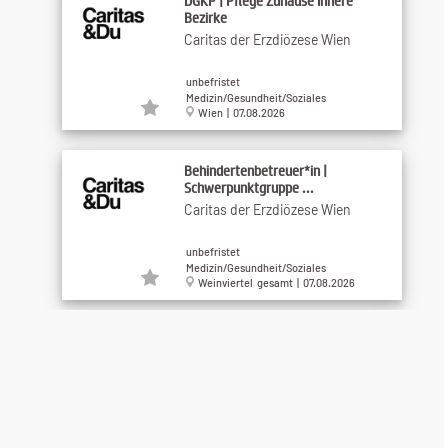
DGKP | Pflege Zuhause Innere
Bezirke
Caritas der Erzdiözese Wien
unbefristet
Medizin/Gesundheit/Soziales
Wien | 07.08.2026
Behindertenbetreuer*in |
Schwerpunktgruppe ...
Caritas der Erzdiözese Wien
unbefristet
Medizin/Gesundheit/Soziales
Weinviertel gesamt | 07.08.2026
Heimhilfe (w/m/d)
Hilfswerk Niederösterreich
Betriebs GmbH
Benefits (7)
Medizin/Gesundheit/Soziales