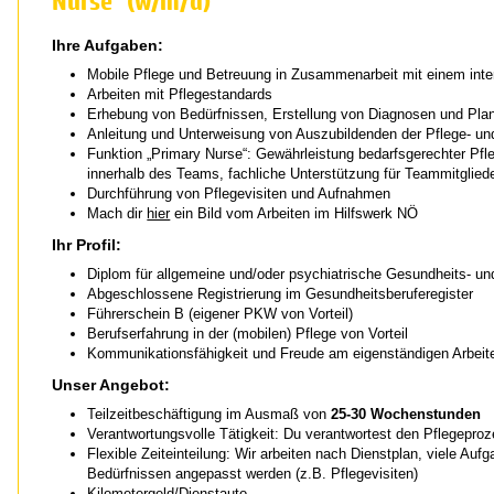
Nurse" (w/m/d)
Ihre Aufgaben:
Mobile Pflege und Betreuung in Zusammenarbeit mit einem inte
Arbeiten mit Pflegestandards
Erhebung von Bedürfnissen, Erstellung von Diagnosen und Pl
Anleitung und Unterweisung von Auszubildenden der Pflege- un
Funktion „Primary Nurse“: Gewährleistung bedarfsgerechter Pf
innerhalb des Teams, fachliche Unterstützung für Teammitglied
Durchführung von Pflegevisiten und Aufnahmen
Mach dir
hier
ein Bild vom Arbeiten im Hilfswerk NÖ
Ihr Profil:
Diplom für allgemeine und/oder psychiatrische Gesundheits- und
Abgeschlossene Registrierung im Gesundheitsberuferegister
Führerschein B (eigener PKW von Vorteil)
Berufserfahrung in der (mobilen) Pflege von Vorteil
Kommunikationsfähigkeit und Freude am eigenständigen Arbeit
Unser Angebot:
Teilzeitbeschäftigung im Ausmaß von
25-30 Wochenstunden
Verantwortungsvolle Tätigkeit: Du verantwortest den Pflegeproz
Flexible Zeiteinteilung: Wir arbeiten nach Dienstplan, viele Au
Bedürfnissen angepasst werden (z.B. Pflegevisiten)
Kilometergeld/Dienstauto