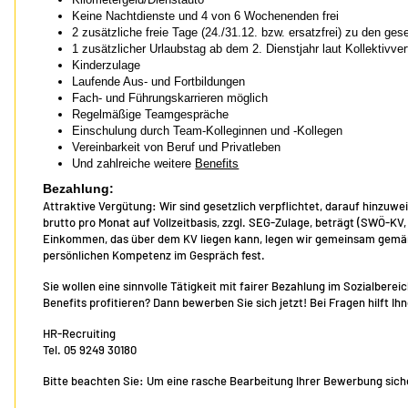
Keine Nachtdienste und 4 von 6 Wochenenden frei
2 zusätzliche freie Tage (24./31.12. bzw. ersatzfrei) zu den ges
1 zusätzlicher Urlaubstag ab dem 2. Dienstjahr laut Kollektivver
Kinderzulage
Laufende Aus- und Fortbildungen
Fach- und Führungskarrieren möglich
Regelmäßige Teamgespräche
Einschulung durch Team-Kolleginnen und -Kollegen
Vereinbarkeit von Beruf und Privatleben
Und zahlreiche weitere
Benefits
Bezahlung:
Attraktive Vergütung: Wir sind gesetzlich verpflichtet, darauf hinzuwe
brutto pro Monat auf Vollzeitbasis, zzgl. SEG-Zulage, beträgt (SWÖ-KV
Einkommen, das über dem KV liegen kann, legen wir gemeinsam gemäß 
persönlichen Kompetenz im Gespräch fest.
Sie wollen eine sinnvolle Tätigkeit mit fairer Bezahlung im Sozialber
Benefits profitieren? Dann bewerben Sie sich jetzt! Bei Fragen hilft I
HR-Recruiting
Tel. 05 9249 30180
Bitte beachten Sie: Um eine rasche Bearbeitung Ihrer Bewerbung sicher