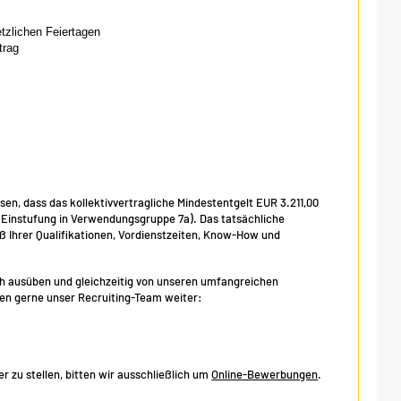
etzlichen Feiertagen
trag
isen, dass das kollektivvertragliche Mindestentgelt EUR 3.211,00
, Einstufung in Verwendungsgruppe 7a). Das tatsächliche
Ihrer Qualifikationen, Vordienstzeiten, Know-How und
eich ausüben und gleichzeitig von unseren umfangreichen
hnen gerne unser Recruiting-Team weiter:
 zu stellen, bitten wir ausschließlich um
Online-Bewerbungen
.