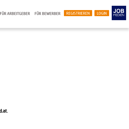
REGISTRIEREN
LOGIN
FÜR ARBEITGEBER
FÜR BEWERBER
d.at
.