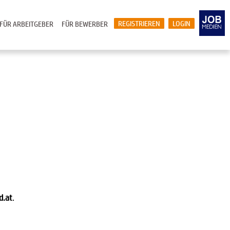
REGISTRIEREN
LOGIN
FÜR ARBEITGEBER
FÜR BEWERBER
d.at
.