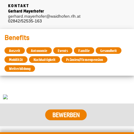
KONTAKT
Gerhard Mayerhofer
gerhard.mayerhofer@waidhofen.rlh.at
02842/52535-163
Benefits
Auszeit
Autonomie
Events
Familie
Gesundheit
Mobilität
Nachhaltigkeit
Prämien/Firmenpension
Weiterbildung
BEWERBEN