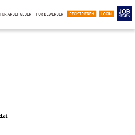
REGISTRIEREN
LOGIN
FÜR ARBEITGEBER
FÜR BEWERBER
d.at
.