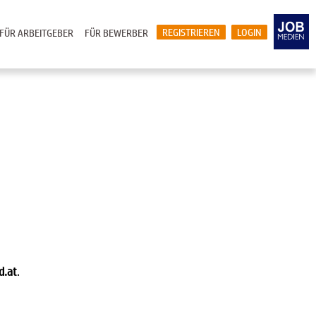
REGISTRIEREN
LOGIN
FÜR ARBEITGEBER
FÜR BEWERBER
d.at
.