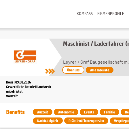
KOMPASS
FIRMENPROFILE
Maschinist / Laderfahrer 
Leyrer + Graf Baugesellschaft m.
Über uns
Alle Inserate
Horn | 09.08.2026
Gewerbliche Berufe/Handwerk
unbefristet
Vollzeit
Benefits
Auszeit
Autonomie
Events
Familie
fl
Nachhaltigkeit
Prämien/Firmenpension
Verpflegu