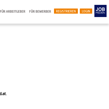
REGISTRIEREN
LOGIN
FÜR ARBEITGEBER
FÜR BEWERBER
d.at
.