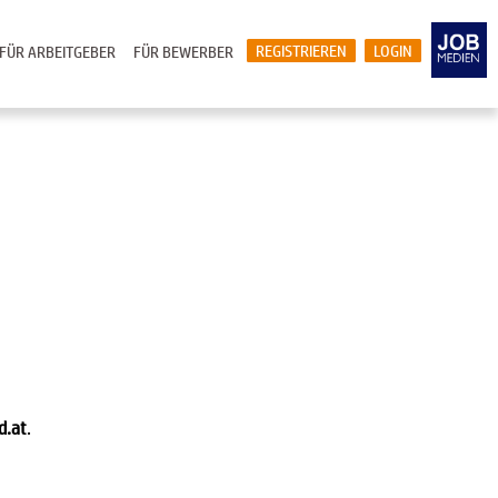
REGISTRIEREN
LOGIN
FÜR ARBEITGEBER
FÜR BEWERBER
d.at
.