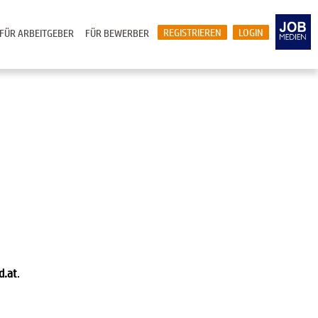
REGISTRIEREN
LOGIN
FÜR ARBEITGEBER
FÜR BEWERBER
d.at
.