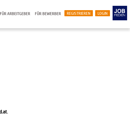
REGISTRIEREN
LOGIN
FÜR ARBEITGEBER
FÜR BEWERBER
d.at
.