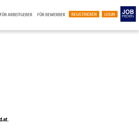
REGISTRIEREN
LOGIN
FÜR ARBEITGEBER
FÜR BEWERBER
d.at
.