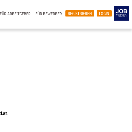
REGISTRIEREN
LOGIN
FÜR ARBEITGEBER
FÜR BEWERBER
d.at
.