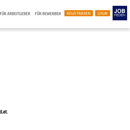
REGISTRIEREN
LOGIN
FÜR ARBEITGEBER
FÜR BEWERBER
d.at
.