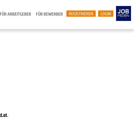
REGISTRIEREN
LOGIN
FÜR ARBEITGEBER
FÜR BEWERBER
d.at
.