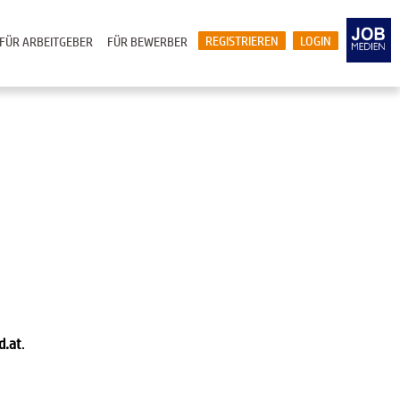
REGISTRIEREN
LOGIN
FÜR ARBEITGEBER
FÜR BEWERBER
d.at
.