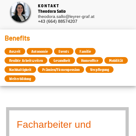
KONTAKT
Theodora Sallo
theodora.sallo@leyrer-graf.at
+43 (664) 88574207
Benefits
Auszeit
Autonomie
Events
Familie
flexible Arbeitszeiten
Gesundheit
Homeoffice
Mobilität
Nachhaltigkeit
Prämien/Firmenpension
Verpflegung
Weiterbildung