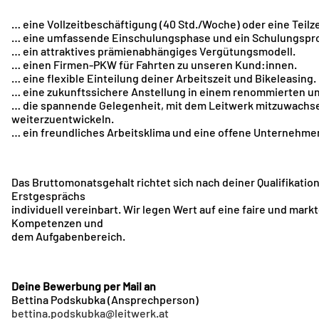
… eine Vollzeitbeschäftigung (40 Std./Woche) oder eine Tei
… eine umfassende Einschulungsphase und ein Schulungspr
… ein attraktives prämienabhängiges Vergütungsmodell.
… einen Firmen-PKW für Fahrten zu unseren Kund:innen.
… eine flexible Einteilung deiner Arbeitszeit und Bikeleasing.
… eine zukunftssichere Anstellung in einem renommierten u
… die spannende Gelegenheit, mit dem Leitwerk mitzuwachsen
weiterzuentwickeln.
… ein freundliches Arbeitsklima und eine offene Unternehmens
Das Bruttomonatsgehalt richtet sich nach deiner Qualifikati
Erstgesprächs
individuell vereinbart. Wir legen Wert auf eine faire und ma
Kompetenzen und
dem Aufgabenbereich.
Deine Bewerbung per Mail an
Bettina Podskubka (Ansprechperson)
bettina.podskubka@leitwerk.at