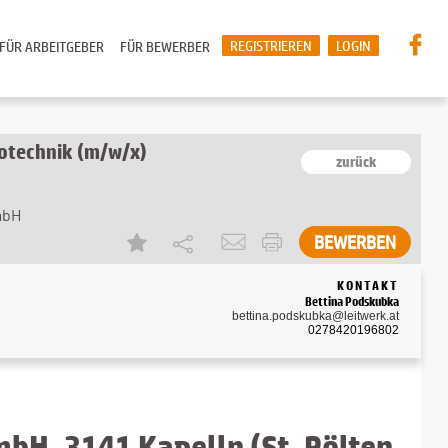
REGISTRIEREN
LOGIN
FÜR ARBEITGEBER
FÜR BEWERBER
rotechnik (m/w/x)
zurück
mbH
KONTAKT
Bettina Podskubka
bettina.podskubka@leitwerk.at
0278420196802
mbH, 3141 Kapelln (St. Pölten