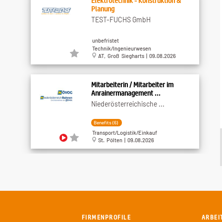
Elektrotechnik - Konstruktion &
Planung
TEST-FUCHS GmbH
unbefristet
Technik/Ingenieurwesen
AT, Groß Siegharts | 09.08.2026
Mitarbeiterin / Mitarbeiter im
Anrainermanagement ...
Niederösterreichische ...
Benefits (6)
Transport/Logistik/Einkauf
St. Pölten | 09.08.2026
ServicemitarbeiterIn
Styx Naturcosmetic GmbH
Benefits (1)
Gastronomie/Tourismus
FIRMENPROFILE
ARBEI