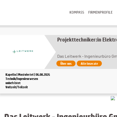
KOMPASS
FIRMENPROFILE
Projekttechniker:in Elekt
Das Leitwerk - Ingenieurbüro G
Über uns
Alle Inserate
Kapelln | Mostviertel | 06.08.2026
Technik/Ingenieurwesen
unbefristet
Vollzeit/Teilzeit
Das Leitwerk - Ingenieurbüro G