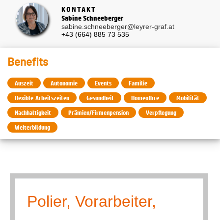
KONTAKT
Sabine Schneeberger
sabine.schneeberger@leyrer-graf.at
+43 (664) 885 73 535
Benefits
Auszeit
Autonomie
Events
Familie
flexible Arbeitszeiten
Gesundheit
Homeoffice
Mobilität
Nachhaltigkeit
Prämien/Firmenpension
Verpflegung
Weiterbildung