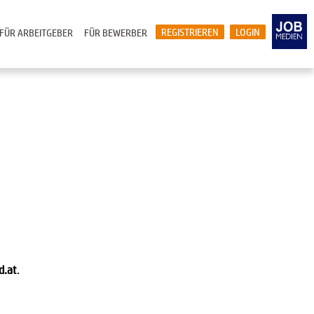
REGISTRIEREN
LOGIN
FÜR ARBEITGEBER
FÜR BEWERBER
d.at
.