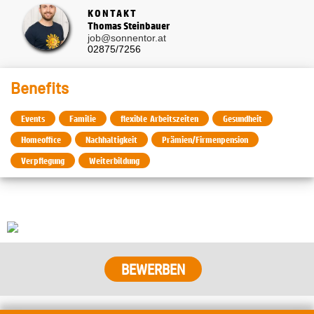
KONTAKT
Thomas Steinbauer
job@sonnentor.at
02875/7256
Benefits
Events
Familie
flexible Arbeitszeiten
Gesundheit
Homeoffice
Nachhaltigkeit
Prämien/Firmenpension
Verpflegung
Weiterbildung