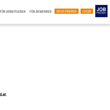
REGISTRIEREN
LOGIN
FÜR ARBEITGEBER
FÜR BEWERBER
d.at
.