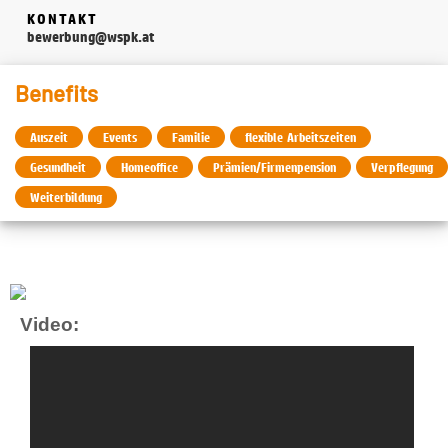
KONTAKT
bewerbung@wspk.at
Benefits
Auszeit
Events
Familie
flexible Arbeitszeiten
Gesundheit
Homeoffice
Prämien/Firmenpension
Verpflegung
Weiterbildung
Video: