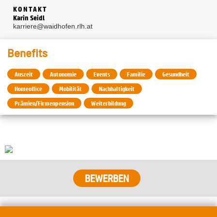
KONTAKT
Karin Seidl
karriere@waidhofen.rlh.at
Benefits
Auszeit
Autonomie
Events
Familie
Gesundheit
Homeoffice
Mobilität
Nachhaltigkeit
Prämien/Firmenpension
Weiterbildung
BEWERBEN