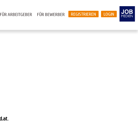
REGISTRIEREN
LOGIN
FÜR ARBEITGEBER
FÜR BEWERBER
d.at
.