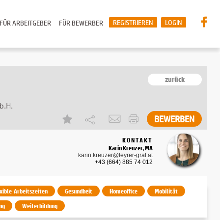
REGISTRIEREN
LOGIN
FÜR ARBEITGEBER
FÜR BEWERBER
zurück
b.H.
KONTAKT
Karin Kreuzer, MA
karin.kreuzer@leyrer-graf.at
+43 (664) 885 74 012
exible Arbeitszeiten
Gesundheit
Homeoffice
Mobilität
ng
Weiterbildung