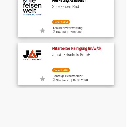
Marketing Assisten/in
Sole Felsen Bad
Benefits (4)
Assistenz/Verwaltung
Gmünd | 07.08.2026
Mitarbeiter Reinigung (m/w/d)
J.u.A. Frischeis GmbH
Benefits (6)
Sonstige Berufsfelder
Stockerau | 07.08.2026
Trainee/Nachwuchsführungskraft
(m/w/d)
XXXLutz KG
unbefristet
Sonstige Berufsfelder