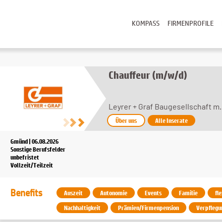
KOMPASS
FIRMENPROFILE
Chauffeur (m/w/d)
Leyrer + Graf Baugesellschaft m.
Über uns
Alle Inserate
Gmünd | 06.08.2026
Sonstige Berufsfelder
unbefristet
Vollzeit/Teilzeit
Benefits
Auszeit
Autonomie
Events
Familie
fl
Nachhaltigkeit
Prämien/Firmenpension
Verpflegu