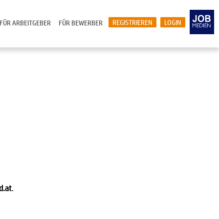
REGISTRIEREN
LOGIN
FÜR ARBEITGEBER
FÜR BEWERBER
d.at
.