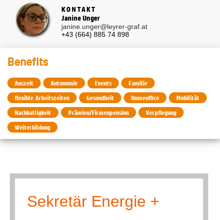
KONTAKT
Janine Unger
janine.unger@leyrer-graf.at
+43 (664) 885 74 898
Benefits
Auszeit
Autonomie
Events
Familie
flexible Arbeitszeiten
Gesundheit
Homeoffice
Mobilität
Nachhaltigkeit
Prämien/Firmenpension
Verpflegung
Weiterbildung