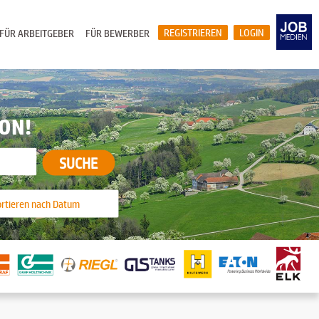
REGISTRIEREN
LOGIN
FÜR ARBEITGEBER
FÜR BEWERBER
ION!
SUCHE