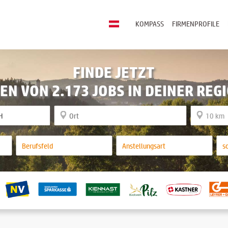
KOMPASS
FIRMENPROFILE
FINDE JETZT
EN VON 2.173 JOBS IN DEINER REG