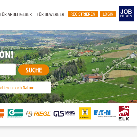
REGISTRIEREN
LOGIN
FÜR ARBEITGEBER
FÜR BEWERBER
ION!
SUCHE