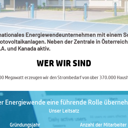
ernationales Energiewendeunternehmen mit einem Sc
tovoltaikanlagen. Neben der Zentrale in Österreich 
.A. und Kanada aktiv.
WER WIR SIND
 500 Megawatt erzeugen wir den Strombedarf von über 370.000 Haus
er Energiewende eine führende Rolle übern
Unser Leitsatz
Gründungsjahr
Anzahl der Mitarbeiter