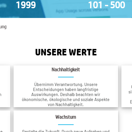
1999
101 - 500
ung
UNSERE WERTE
Nachhaltigkeit
Übernimm Verantwortung. Unsere
d
Entscheidungen haben langfristige
s
n
Auswirkungen. Deshalb beachten wir
ökonomische, ökologische und soziale Aspekte
E
von Nachhaltigkeit.
Wachstum
ge
Gestalte die Zukunft. Durch neue Aufgaben und