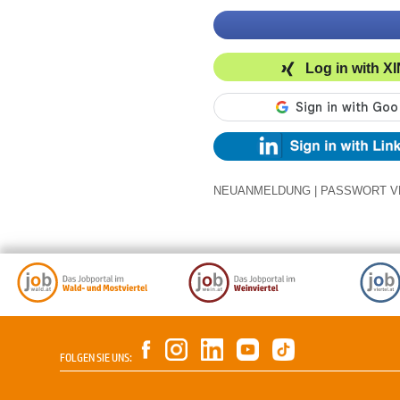
Log in with X
NEUANMELDUNG
|
PASSWORT V
FOLGEN SIE UNS: