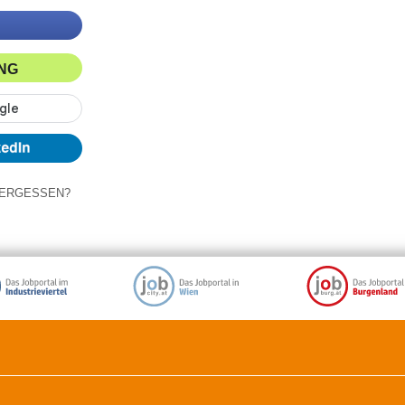
ING
ERGESSEN?