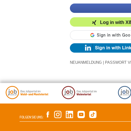
Log in with X
NEUANMELDUNG
|
PASSWORT V
FOLGEN SIE UNS: