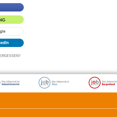
ING
ERGESSEN?