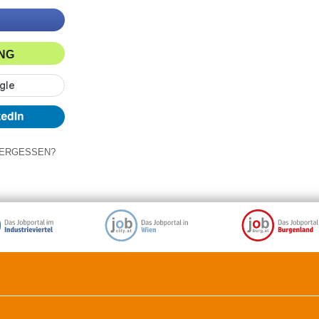
ING
ERGESSEN?