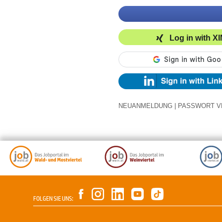
Log in with X
NEUANMELDUNG
|
PASSWORT V
FOLGEN SIE UNS: