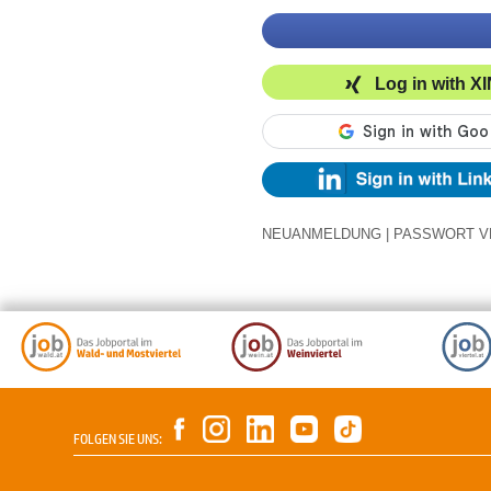
Log in with X
NEUANMELDUNG
|
PASSWORT V
FOLGEN SIE UNS: