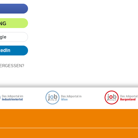
ING
ERGESSEN?