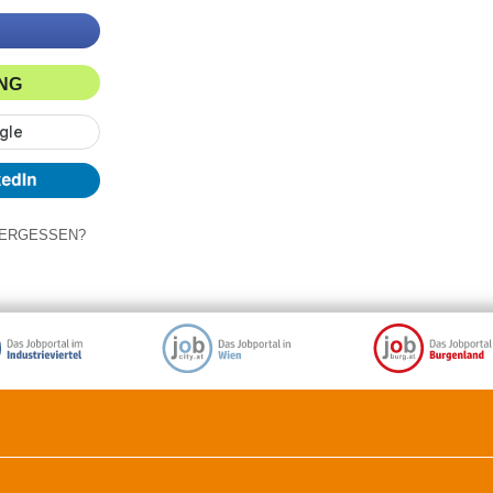
ING
ERGESSEN?