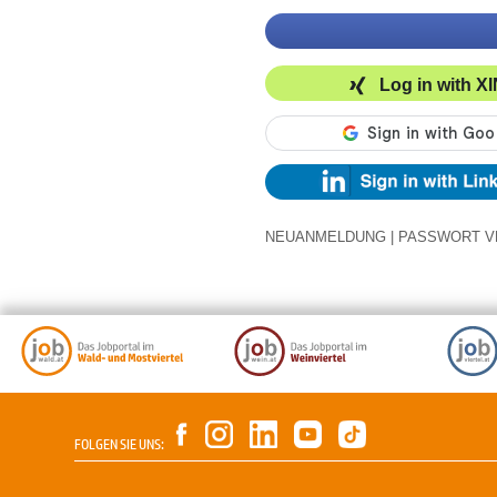
Log in with X
NEUANMELDUNG
|
PASSWORT V
FOLGEN SIE UNS: