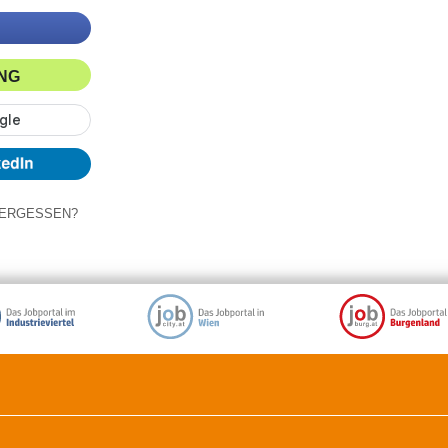
ING
ERGESSEN?