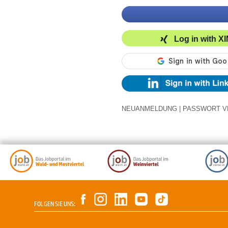
Log in with X
NEUANMELDUNG
|
PASSWORT V
FOLGEN SIE UNS: