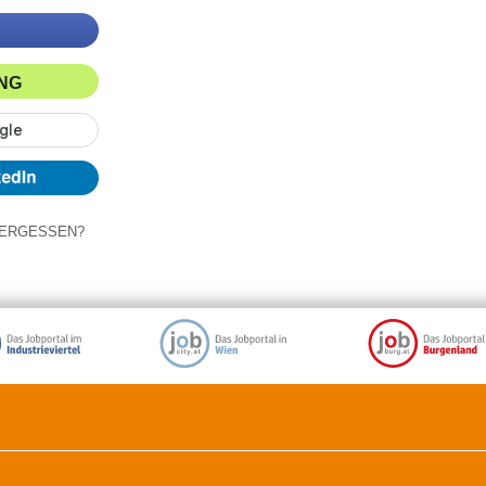
ING
ERGESSEN?