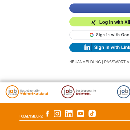
Log in with X
NEUANMELDUNG
|
PASSWORT V
FOLGEN SIE UNS: